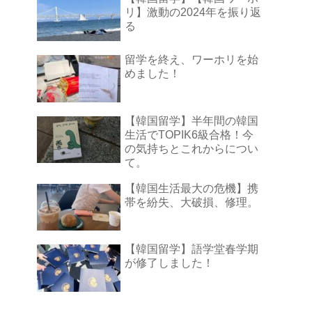
リ】激動の2024年を振り返
る
留学を終え、ワーホリを始
めました！
【韓国留学】半年間の韓国
生活でTOPIK6級合格！今
の気持ちとこれからについ
て。
【韓国生活最大の危機】携
帯を紛失、大破損、修理。
【韓国留学】語学堂春学期
が修了しました！