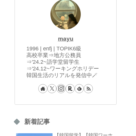
mayu
1996 | enfj | TOPIK6級
高校卒業⇒地方公務員
⇒'24.2~語学堂留学生
⇒'24.12~ワーキングホリデー
韓国生活のリアルを発信中🪄
新着記事
【韓国留学】【韓国ワーホ