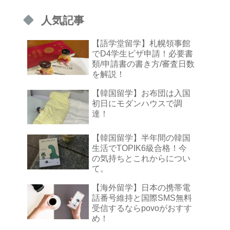
人気記事
【語学堂留学】札幌領事館
でD4学生ビザ申請！必要書
類/申請書の書き方/審査日数
を解説！
【韓国留学】お布団は入国
初日にモダンハウスで調
達！
【韓国留学】半年間の韓国
生活でTOPIK6級合格！今
の気持ちとこれからについ
て。
【海外留学】日本の携帯電
話番号維持と国際SMS無料
受信するならpovoがおすす
め！