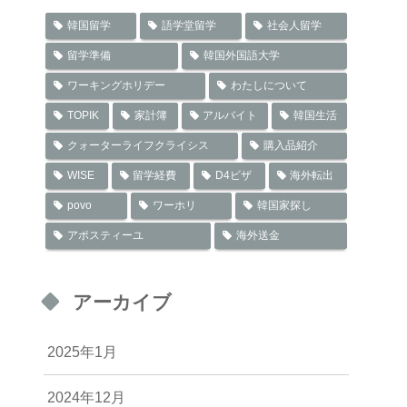
韓国留学
語学堂留学
社会人留学
留学準備
韓国外国語大学
ワーキングホリデー
わたしについて
TOPIK
家計簿
アルバイト
韓国生活
クォーターライフクライシス
購入品紹介
WISE
留学経費
D4ビザ
海外転出
povo
ワーホリ
韓国家探し
アポスティーユ
海外送金
アーカイブ
2025年1月
2024年12月