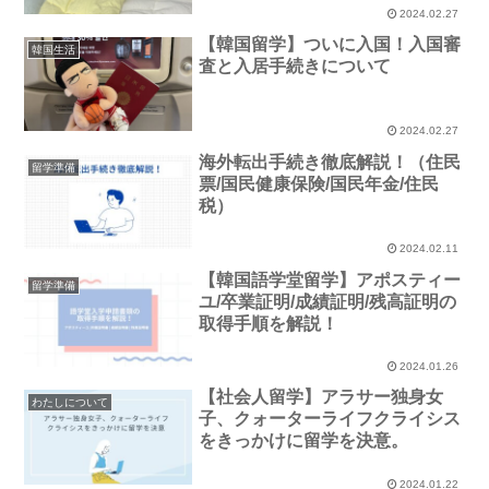
2024.02.27
【韓国留学】ついに入国！入国審
韓国生活
査と入居手続きについて
2024.02.27
海外転出手続き徹底解説！（住民
留学準備
票/国民健康保険/国民年金/住民
税）
2024.02.11
【韓国語学堂留学】アポスティー
留学準備
ユ/卒業証明/成績証明/残高証明の
取得手順を解説！
2024.01.26
【社会人留学】アラサー独身女
わたしについて
子、クォーターライフクライシス
をきっかけに留学を決意。
2024.01.22